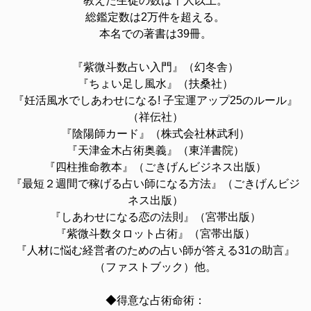
教えた生徒の数は千人以上。
総鑑定数は2万件を超える。
本名での著書は39冊。
『紫微斗数占い入門』（幻冬舎）
『ちょい足し風水』（扶桑社）
『妊活風水でしあわせになる! 子宝運アップ25のルール』
（祥伝社）
『陰陽師カード』（株式会社林武利）
『天津金木占術奥義』（東洋書院）
『四柱推命教本』（ごきげんビジネス出版）
『最短２週間で稼げる占い師になる方法』（ごきげんビジ
ネス出版）
『しあわせになる恋の法則』（宮帯出版）
『紫微斗数タロット占術』（宮帯出版）
『人材に悩む経営者のための占い師が答える31の助言』
（ファストブック）他。
◆得意な占術命術：