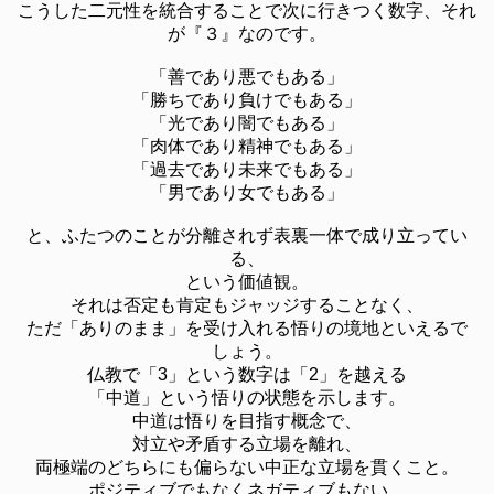
こうした二元性を統合することで次に行きつく数字、それ
が『３』なのです。
「善であり悪でもある」
「勝ちであり負けでもある」
「光であり闇でもある」
「肉体であり精神でもある」
「過去であり未来でもある」
「男であり女でもある」
と、ふたつのことが分離されず表裏一体で成り立ってい
る、
という価値観。
それは否定も肯定もジャッジすることなく、
ただ「ありのまま」を受け入れる悟りの境地といえるで
しょう。
仏教で「3」という数字は「2」を越える
「中道」という悟りの状態を示します。
中道は悟りを目指す概念で、
対立や矛盾する立場を離れ、
両極端のどちらにも偏らない中正な立場を貫くこと。
ポジティブでもなくネガティブもない、