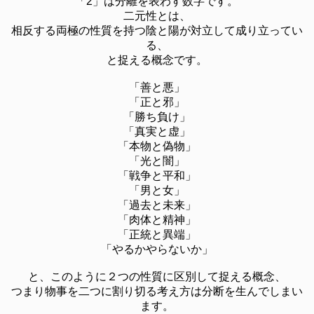
「2」は分離を表わす数字です。
二元性とは、
相反する両極の性質を持つ陰と陽が対立して成り立ってい
る、
と捉える概念です。
「善と悪」
「正と邪」
「勝ち負け」
「真実と虚」
「本物と偽物」
「光と闇」
「戦争と平和」
「男と女」
「過去と未来」
「肉体と精神」
「正統と異端」
「やるかやらないか」
と、このように２つの性質に区別して捉える概念、
つまり物事を二つに割り切る考え方は分断を生んでしまい
ます。