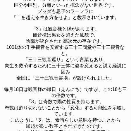
区分や区別、分離といった概念がない世界です。
ブッダも息子のラーフラに
「二を超える生き方をせよ」と教示されています。
「3」は観音様と縁があります。
観音様は男女を超えた風貌で、
陰陽が統合された高次元の存在です。
1001体の千手観音を安置する三十三間堂や三十三観音な
ど。
「三十三観音巡り」という言葉もあり、
衆生を救済するために三十三体に姿を変えると説く経説に
因み
全国に「三十三観音霊場」が設けられました。
毎月18日は観音様の縁日（えんにち）ですが、この18も三
の倍数です。
「3」は奇数で陽の性質を持ちます。
奇数は割り切れないことから『変化』する可能性を示唆し
ています。
このように「3」は、素晴らしい意味を持つことから
縁起が良い数字とされてきたのです。