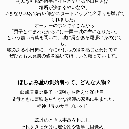
そんな神秘の数字に守られている小田原店は、
場所が決まるやいなや、
いきなり10名の占い師がスタートアップで名乗りを挙げて
くれました。
オーナーのホンキイさんから
「男子と生まれたからには一国一城の主になりたい」
という熱い言葉を聞いて、城に縁がある尾張出身のぼく
も、
城のある小田原に、なにかしらの縁を感じたわけです。
ぜひとも大発展の礎を築いてほしいと願っています。
ほしよみ堂の創始者って、どんな人物？
嵯峨天皇の皇子・源融から数えて28代目。
父母ともに霊験あらたかな術師の家系に生まれた、
精神世界のサラブレッド。
20才のとき大事故を起こし、
それをきっかけに運命論や哲学に目覚め、