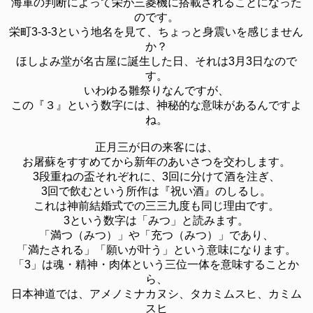
海軍の判断によって栄が三菱機に搭載されることになった
のです。
栄町3-3-3という地名を見て、ちょっと身震いを感じません
か？
ほしよみ堂が名古屋に誕生した日、それは3月3日なので
す。
いわゆる雛祭りなんですが、
この『３』という数字には、神秘的な意味があるんですよ
ね。
正月三が日の来客には、
お屠蘇をすすめてから新年のあいさつを交わします。
3段重ねの盃それぞれに、3回に分けて酒を注ぎ、
3回で飲むという所作は『祝い酒』のしるし。
これは神前結婚式での三三九度も同じ理由です。
3という数字は「みつ」と読みます。
「満つ（みつ）」や「充つ（みつ）」であり、
「満たされる」「願いが叶う」という意味になります。
「3」は魂・精神・肉体という三位一体を意味することか
ら、
日本神道では、アメノミナカヌシ、タカミムスヒ、カミム
スヒ