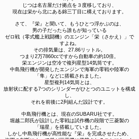
じつは名古屋だけ拠点を３度移しており、
現在は栄から北にある錦三丁目に構えております。
さて、『栄』と聞いて、もうひとつ浮かぶのは、
男の子だったら誰もが知っている
ゼロ戦（零式艦上戦闘機）のエンジン「栄（さかえ）」で
すよね。
その排気量は、27.86リットル。
つまり2万7860ccですから自動車の約10倍。
栄エンジンは空冷で複列星型14気筒です。
中島飛行機が開発したエンジンで海軍の零戦や陸軍の
「隼」などに搭載されました。
星型複列14気筒とは、
放射状に配する7つのシリンダーがひとつのユニットを構成
し、
それを前後に2列組んだ設計です。
中島飛行機とは、現在のSUBARU社です。
堀越二郎氏が設計した零戦は試作機の段階で三菱製の
「瑞星」を搭載していました。
しかし中島飛行機が高性能な『栄』を完成させたため、