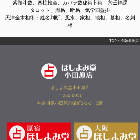
紫微斗数、四柱推命、カバラ数秘術卜術：六壬神課
タロット、周易、断易、気学四盤掛
天津金木相術：姓名判断、風水、家相、地相、墓相、名刺
相
TOP
> 創始者挨拶
ほしよみ堂小田原店
〒250-0011
神奈川県小田原市栄町3-3-3 3階