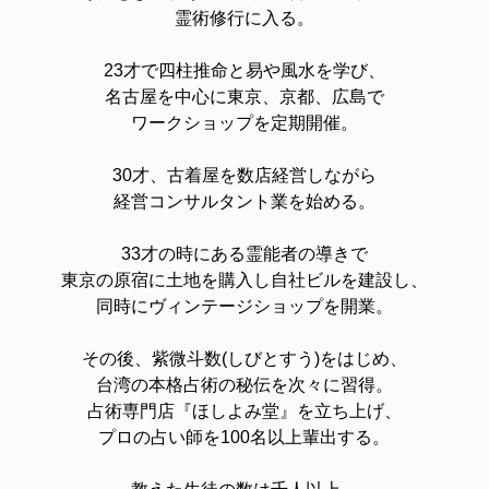
霊術修行に入る。
23才で四柱推命と易や風水を学び、
名古屋を中心に東京、京都、広島で
ワークショップを定期開催。
30才、古着屋を数店経営しながら
経営コンサルタント業を始める。
33才の時にある霊能者の導きで
東京の原宿に土地を購入し自社ビルを建設し、
同時にヴィンテージショップを開業。
その後、紫微斗数(しびとすう)をはじめ、
台湾の本格占術の秘伝を次々に習得。
占術専門店『ほしよみ堂』を立ち上げ、
プロの占い師を100名以上輩出する。