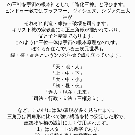
の三神を宇宙の根本神として「造化三神」と呼びます。
ヒンドゥー教ではブラフマー、ヴィシュヌ、シヴァの三大
神が
それぞれ創造・維持・破壊を司ります。
キリスト教の宗教画にも正三角形が描かれており、
父と子と精霊であります。
このように三位一体は宇宙の根本原理なのです。
ぼくらが住んでいる三次元世界も
縦・横・高さという3つの座標で成り立っています。
「天・地・人」
「上・中・下」
「大・中・小」
「朝・昼・晩」
「過去・現在・未来」
「司法・行政・立法（三権分立）」
など、この世には3の表現が多く見られます。
三角形は四角形に比べて強い構造を持つ安定した形で、
建築物や橋の設計によく使用されます。
「1」はスタートの数字であり、